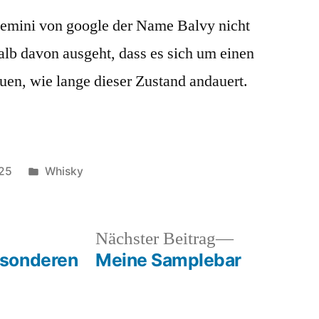
 Gemini von google der Name Balvy nicht
alb davon ausgeht, dass es sich um einen
uen, wie lange dieser Zustand andauert.
Veröffentlicht
025
Whisky
in
heriger
Nächster
Nächster Beitrag
rag:
Beitrag:
esonderen
Meine Samplebar