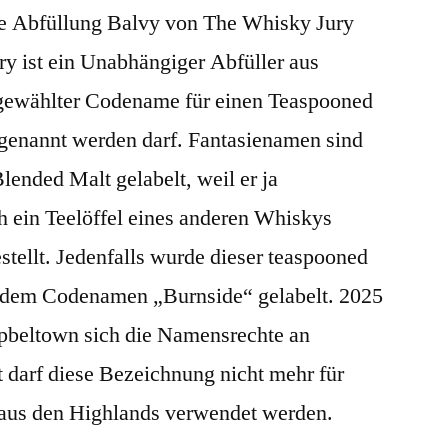
e Abfüllung Balvy von The Whisky Jury
The
Whisky
y ist ein Unabhängiger Abfüller aus
Jury
stgewählter Codename für einen Teaspooned
genannt werden darf. Fantasienamen sind
Blended Malt gelabelt, weil er ja
h ein Teelöffel eines anderen Whiskys
estellt. Jedenfalls wurde dieser teaspooned
r dem Codenamen „Burnside“ gelabelt. 2025
mpbeltown sich die Namensrechte an
t darf diese Bezeichnung nicht mehr für
 aus den Highlands verwendet werden.