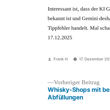
Interessant ist, dass der KI
bekannt ist und Gemini desh
Tippfehler handelt. Mal scha
17.12.2025
Veröffentlicht
Frank H
17. Dezember 2
von
Vor
Vorheriger Beitrag
Beit
Whisky-Shops mit b
Beitragsnavigation
Abfüllungen