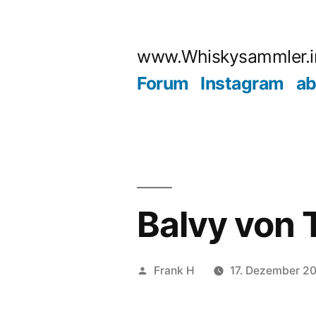
Zum
Inhalt
www.Whiskysammler.i
springen
Forum
Instagram
ab
Balvy von 
Veröffentlicht
Frank H
17. Dezember 2
von