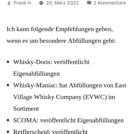
Veröffentlicht
zu
Frank H
20. März 2022
2 Kommentare
von
Whi
Sh
Ich kann folgende Empfehlungen geben,
mit
bes
wenn es um besondere Abfüllungen geht:
Abf
Whisky-Doris: veröffentlicht
Eigenabfüllungen
Whisky-Maniac: hat Abfüllungen von East
Village Whisky Company (EVWC) im
Sortiment
SCOMA: veröffentlicht Eigenabfüllungen
Reifferscheid: veröffentlicht